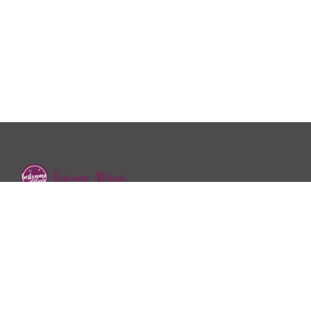
2018 yılında Dyt.Özge Kayhan Özen tarafından hizmet
vermeye başlayan Beslenme Atölyesi sağlıklı beslenme…