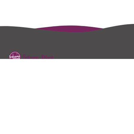
2018 yılında Dyt.Özge Kayhan Özen tarafından hizmet
vermeye başlayan Beslenme Atölyesi sağlıklı beslenme…