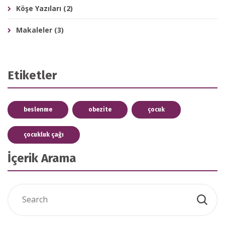
Köşe Yazıları
(2)
Makaleler
(3)
Etiketler
beslenme
obezite
çocuk
çocukluk çağı
İçerik Arama