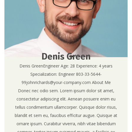
Denis Green
Denis GreenEngineer Age: 28 Experience: 4 years
Specialization: Engineer 803-33-5644-
99johnrichards@your-company.com About Me
Donec nec odio sem. Lorem ipsum dolor sit amet,
consectetur adipiscing elit. Aenean posuere enim eu
tellus condimentum ullamcorper. Quisque dolor risus,
blandit et sem eu, faucibus efficitur augue. Quisque at
ornare ipsum. Curabitur viverra, nibh vitae bibendum
semper, tortor ipsum euismod mauris, a facilisis ex