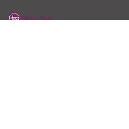
2018 yılında Dyt.Özge Kayhan Özen tarafından hizmet
vermeye başlayan Beslenme Atölyesi sağlıklı beslenme…
İletişim
Ofis:
Müftü Mah. Yazar İlhami Soysal Cad. No.44 Kat:1,