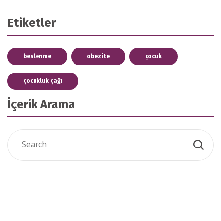
Etiketler
beslenme
obezite
çocuk
çocukluk çağı
İçerik Arama